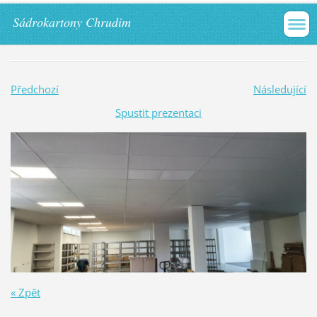
Sádrokartony Chrudim
Předchozí
Následující
Spustit prezentaci
« Zpět