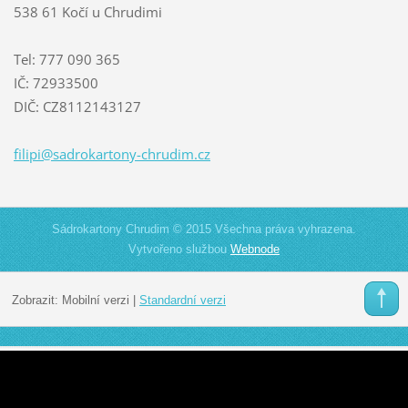
538 61 Kočí u Chrudimi
Tel: 777 090 365
IČ: 72933500
DIČ: CZ8112143127
filipi@s
adrokart
ony-chru
dim.cz
Sádrokartony Chrudim © 2015 Všechna práva vyhrazena.
Vytvořeno službou
Webnode
Zobrazit:
Mobilní verzi
|
Standardní verzi