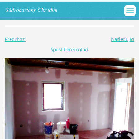
Sádrokartony Chrudim
Předchozí
Následující
Spustit prezentaci