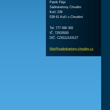
Patrik Filipi
Sádrokartony Chrudim
Kočí 239
538 61 Kočí u Chrudimi
Tel: 777 090 365
IČ: 72933500
DIČ: CZ8112143127
filipi@s
adrokart
ony-chru
dim.cz