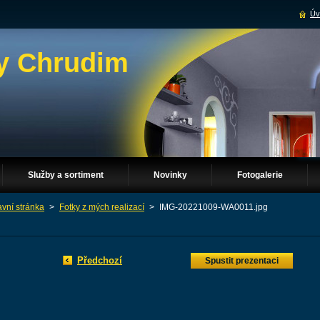
Úv
y Chrudim
Služby a sortiment
Novinky
Fotogalerie
avní stránka
>
Fotky z mých realizací
>
IMG-20221009-WA0011.jpg
Předchozí
Spustit prezentaci