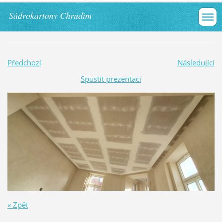
Sádrokartony Chrudim
Předchozí
Následující
Spustit prezentaci
« Zpět