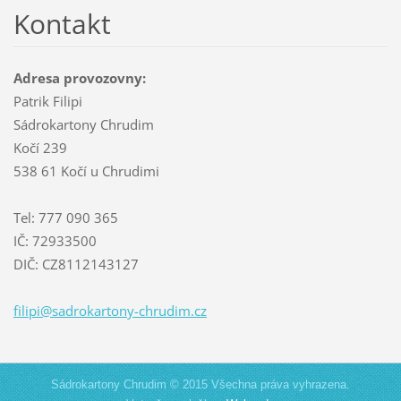
Kontakt
Adresa provozovny:
Patrik Filipi
Sádrokartony Chrudim
Kočí 239
538 61 Kočí u Chrudimi
Tel: 777 090 365
IČ: 72933500
DIČ: CZ8112143127
filipi@s
adrokart
ony-chru
dim.cz
Sádrokartony Chrudim © 2015 Všechna práva vyhrazena.