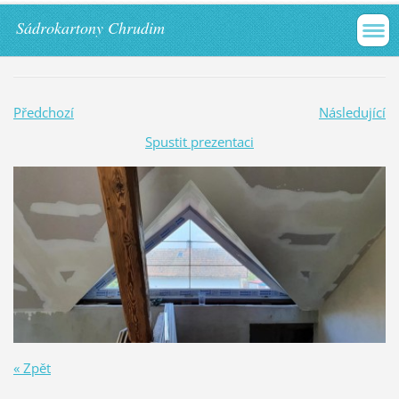
Sádrokartony Chrudim
Předchozí
Následující
Spustit prezentaci
« Zpět