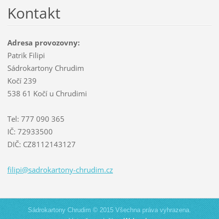
Kontakt
Adresa provozovny:
Patrik Filipi
Sádrokartony Chrudim
Kočí 239
538 61 Kočí u Chrudimi
Tel: 777 090 365
IČ: 72933500
DIČ: CZ8112143127
filipi@s
adrokart
ony-chru
dim.cz
Sádrokartony Chrudim © 2015 Všechna práva vyhrazena.