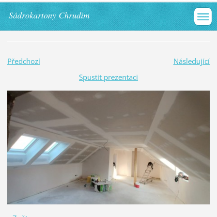
Sádrokartony Chrudim
Předchozí
Následující
Spustit prezentaci