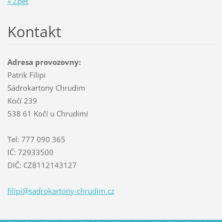
« Zpět
Kontakt
Adresa provozovny:
Patrik Filipi
Sádrokartony Chrudim
Kočí 239
538 61 Kočí u Chrudimi
Tel: 777 090 365
IČ: 72933500
DIČ: CZ8112143127
filipi@s
adrokart
ony-chru
dim.cz