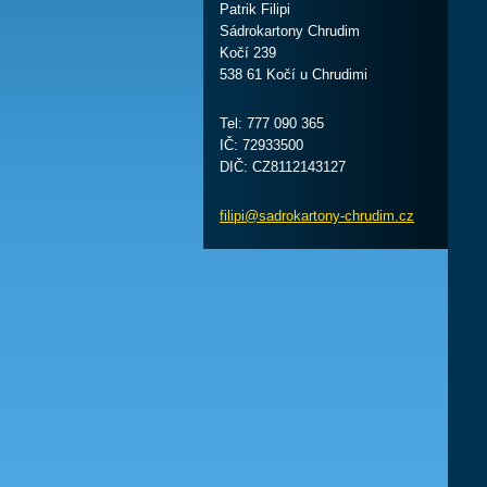
Patrik Filipi
Sádrokartony Chrudim
Kočí 239
538 61 Kočí u Chrudimi
Tel: 777 090 365
IČ: 72933500
DIČ: CZ8112143127
filipi@s
adrokart
ony-chru
dim.cz