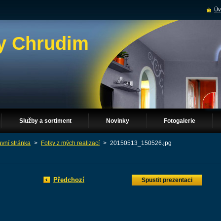
Úv
y Chrudim
Služby a sortiment
Novinky
Fotogalerie
avní stránka
>
Fotky z mých realizací
>
20150513_150526.jpg
Předchozí
Spustit prezentaci